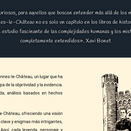
riosos, para aquellos que buscan entender más allá de los m
nnes-le-Château no es solo un capítulo en los libros de hist
n estudio fascinante de las complejidades humanas y los mi
completamente entendidos». Xavi Bonet
ennes-le-Château, un lugar que ha
 de la objetividad y la evidencia.
ada, análisis basados en hechos
e-Château, ofreciendo una visión
clave y enigmas más intrigantes,
Aquí, cada leyenda, personaje y