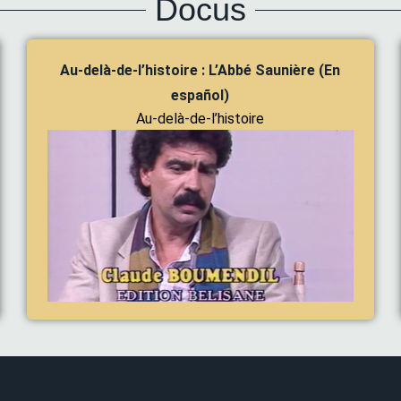
Docus
Au-delà-de-l’histoire : L’Abbé Saunière (En
español)
Au-delà-de-l’histoire