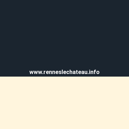
www.renneslechateau.info
© 2014 – 2026 | Todos los derechos reservados Xavi Bonet
|www.renneslechateau.info