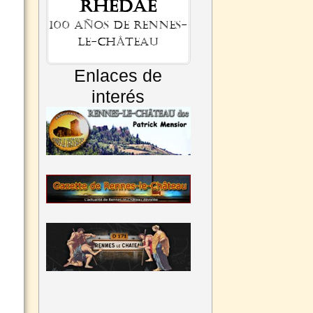
Rhedae
100 años de Rennes-
le-Château
n.
Enlaces de
interés