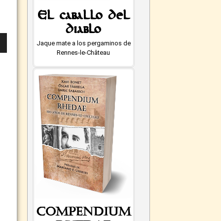
El caballo del
diablo
Jaque mate a los pergaminos de
Rennes-le-Château
abajo
ar
Compendium
ir