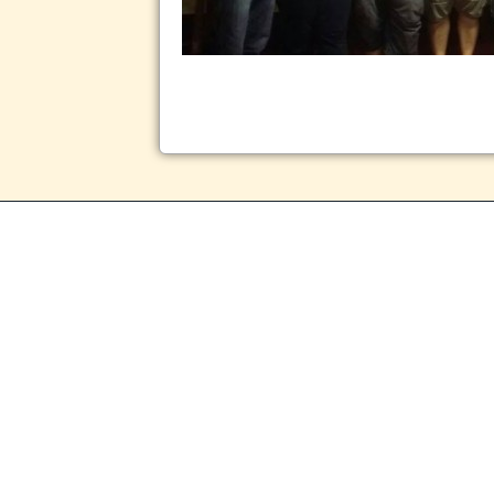
www.renneslech
© 2014 