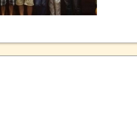
ateau.info
– 2026 | Todos los derechos reservados Xavi Bonet |www.renneslechat