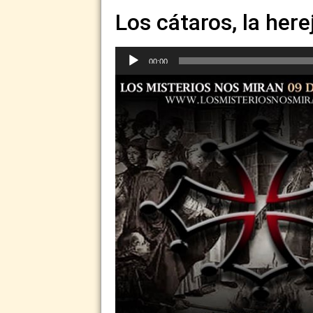
Los cátaros, la here
Reproductor
00:00
de
audio