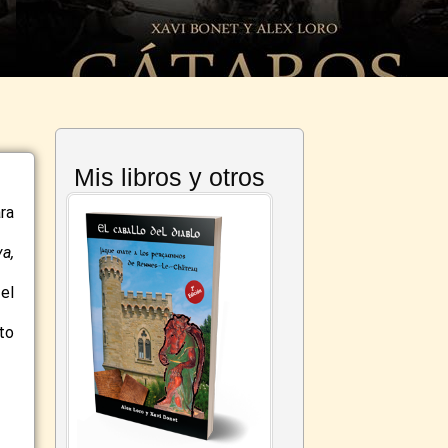
Mis libros y otros
ra
a,
el
to