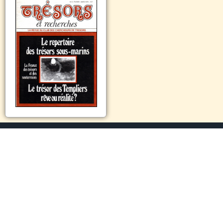
www.renneslechateau.info