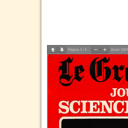
Página
1
/
4
Zoom
100