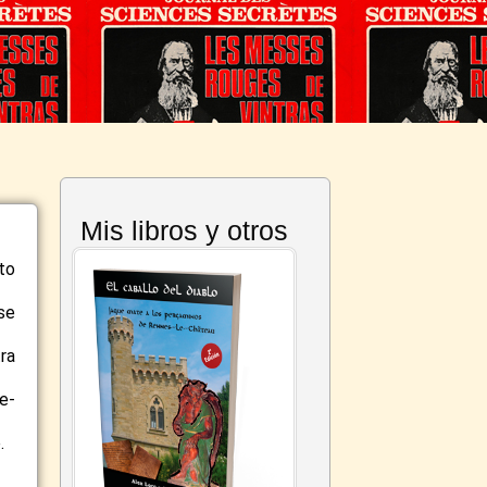
Mis libros y otros
to
se
ra
e-
.