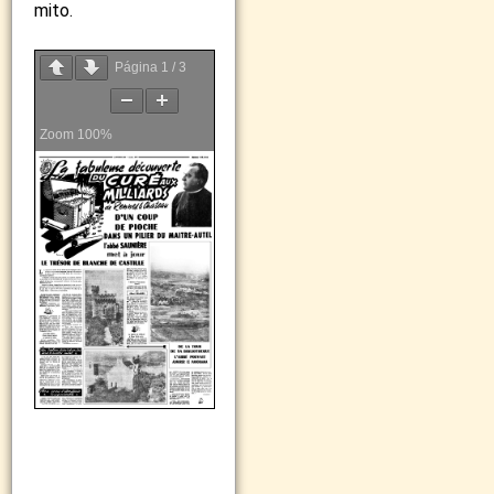
mito.
Página
1
/
3
Zoom
100%