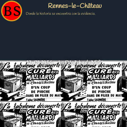
Rennes-le-Château
Donde la historia se encuentra con la evidencia.
12-01-1956 – La Dépêche du Midi