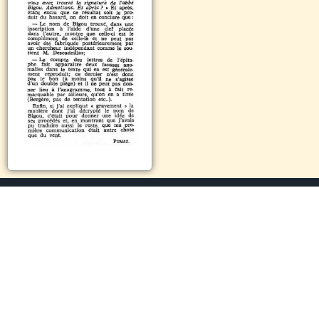
www.renneslechateau.info