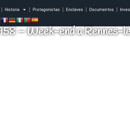
Historia
Protagonistas
Enclaves
Documentos
Inves
58 – Week-end a Rennes-l