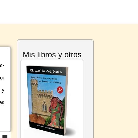
Mis libros y otros
s-
or
 y
as