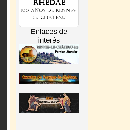
Rhedae
100 años de Rennes-
le-Château
Enlaces de
interés