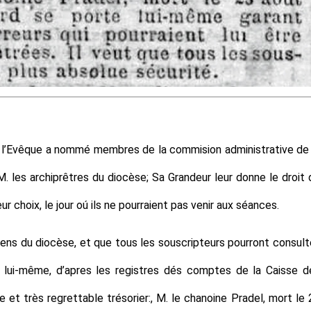
r l’Evêque a nommé membres de la commision administrative de 
. les archiprêtres du diocèse; Sa Grandeur leur donne le droit 
r choix, le jour oú ils ne pourraient pas venir aux séances.
s du diocèse, et que tous les souscripteurs pourront consulte
 lui-même, d’apres les registres dés comptes de la Caisse d
e et très regrettable trésorier:, M. le chanoine Pradel, mort le 