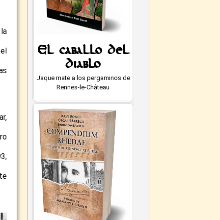
la
El caballo del
el
diablo
as
Jaque mate a los pergaminos de
Rennes-le-Château
r,
ero
3;
te