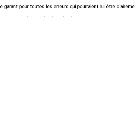
 garant pour toutes les erreurs qui pourraient lui être claireme
pteurs aient la plus absolue sécurité.
ateau.info
– 2026 | Todos los derechos reservados Xavi Bonet |www.renneslechat