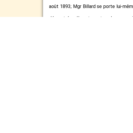
août 1893; Mgr Billard se porte lui-même
démontrées. Il veut que tous les souscri
www.renneslech
© 2014 