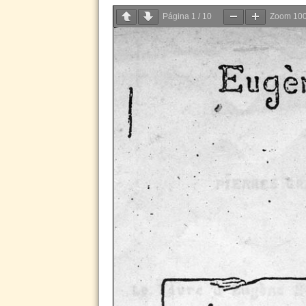
Página
1
/
10
Zoom
10