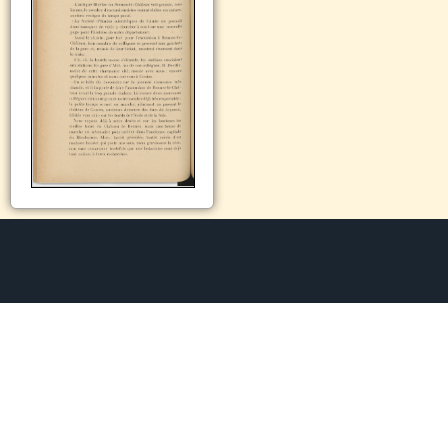
www.renneslechateau.info
© 2014 – 2026 | Todos los derechos reservados Xavi Bonet
|www.renneslechateau.info