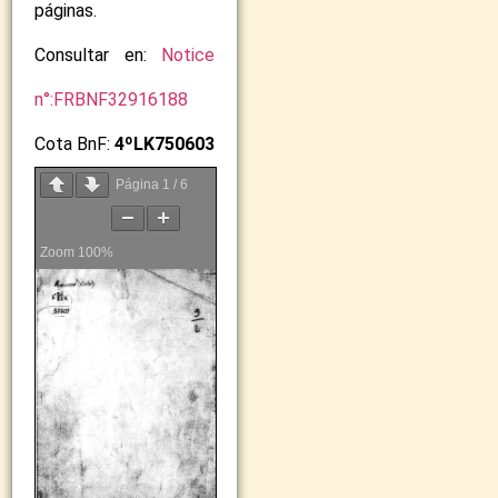
páginas.
Consultar en:
Notice
n°:FRBNF32916188
Cota BnF:
4ºLK750603
Página
1
/
6
Zoom
100%