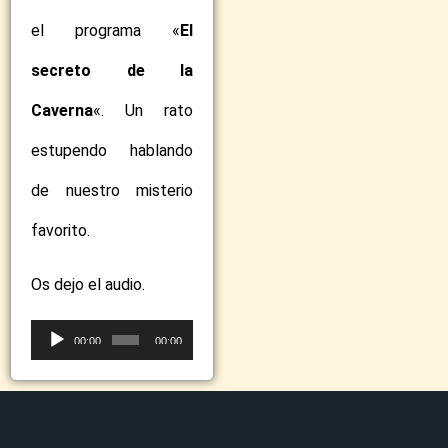
el programa «
El
secreto de la
Caverna
«. Un rato
estupendo hablando
de nuestro misterio
favorito.
Os dejo el audio.
Reproductor
00:00
00:00
de
audio